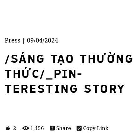
Press | 09/04/2024
/SÁNG TẠO THƯỜNG
THỨC/_PIN-
TERESTING STORY
Chuyện một câu đùa thắp cho một ý tưởng sáng tạo
được cháy.
2
1,456
Share
Copy Link